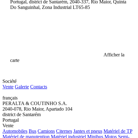
Portugal, district de Santarém, 2040-337, Rio Maior, Quinta
Do Sanguinhal, Zona Industrial LT65-85
Afficher la
carte
Société
Vente
Galerie
Contacts
français
PERALTA & COUTINHO S.A.
2040-078, Rio Maior, Apartado 104
district de Santarém
Portugal
Vente
Automobiles
Bus
Camions
Citernes
Jantes et pneus
Matériel de TP
Matériel de manutention
Matériel industriel
Minibus
Motos
Semi-