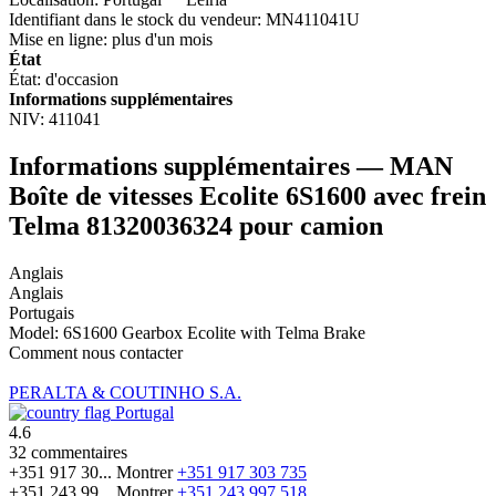
Identifiant dans le stock du vendeur:
MN411041U
Mise en ligne:
plus d'un mois
État
État:
d'occasion
Informations supplémentaires
NIV:
411041
Informations supplémentaires — MAN
Boîte de vitesses Ecolite 6S1600 avec frein
Telma 81320036324 pour camion
Anglais
Anglais
Portugais
Model: 6S1600 Gearbox Ecolite with Telma Brake
Comment nous contacter
PERALTA & COUTINHO S.A.
Portugal
4.6
32 commentaires
+351 917 30...
Montrer
+351 917 303 735
+351 243 99...
Montrer
+351 243 997 518