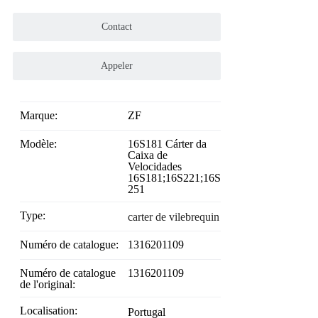
Contact
Appeler
Marque:
ZF
Modèle:
16S181 Cárter da
Caixa de
Velocidades
16S181;16S221;16S
251
Type:
carter de vilebrequin
Numéro de catalogue:
1316201109
Numéro de catalogue
1316201109
de l'original:
Localisation:
Portugal