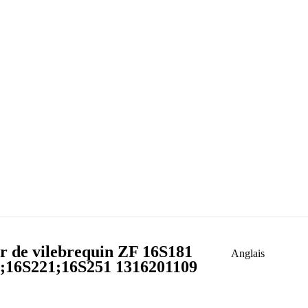
r de vilebrequin ZF 16S181
Anglais
1;16S221;16S251 1316201109