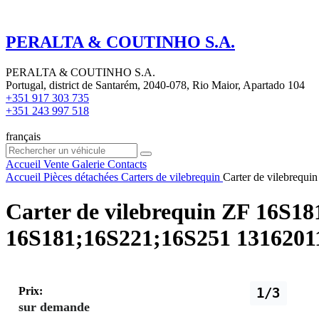
PERALTA & COUTINHO S.A.
PERALTA & COUTINHO S.A.
Portugal, district de Santarém, 2040-078, Rio Maior, Apartado 104
+351 917 303 735
+351 243 997 518
français
Accueil
Vente
Galerie
Contacts
Accueil
Pièces détachées
Carters de vilebrequin
Carter de vilebrequ
Carter de vilebrequin ZF 16S18
16S181;16S221;16S251 1316201
Prix:
1/3
sur demande