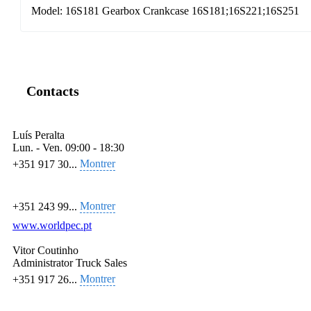
Model: 16S181 Gearbox Crankcase 16S181;16S221;16S251
Contacts
Luís Peralta
Lun. - Ven.
09:00 - 18:30
Montrer
+351 917 30...
Montrer
+351 243 99...
www.worldpec.pt
Vitor Coutinho
Administrator Truck Sales
Montrer
+351 917 26...