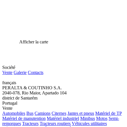
Afficher la carte
Société
Vente
Galerie
Contacts
français
PERALTA & COUTINHO S.A.
2040-078, Rio Maior, Apartado 104
district de Santarém
Portugal
Vente
Automobiles
Bus
Camions
Citernes
Jantes et pneus
Matériel de TP
Matériel de manutention
Matériel industriel
Minibus
Motos
Semi-
remorques
Tracteurs
Tracteurs routiers
Véhicules utilitaires