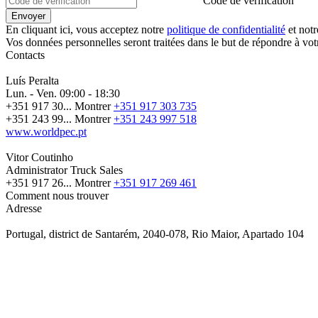
Code de vérification
En cliquant ici, vous acceptez notre
politique de confidentialité
et not
Vos données personnelles seront traitées dans le but de répondre à vo
Contacts
Luís Peralta
Lun. - Ven.
09:00 - 18:30
+351 917 30...
Montrer
+351 917 303 735
+351 243 99...
Montrer
+351 243 997 518
www.worldpec.pt
Vitor Coutinho
Administrator Truck Sales
+351 917 26...
Montrer
+351 917 269 461
Comment nous trouver
Adresse
Portugal, district de Santarém, 2040-078, Rio Maior, Apartado 104