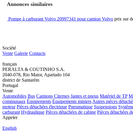
Annonces similaires
Pompe à carburant Volvo 20997341 pour camion Volvo
prix sur 
Société
Vente
Galerie
Contacts
français
PERALTA & COUTINHO S.A.
2040-078, Rio Maior, Apartado 104
district de Santarém
Portugal
Vente
Automobiles
Bus
Camions
Citernes
Jantes et pneus
Matériel de TP
Ma
communaux
Équipements
Équipements miniers
Autres pièces détaché
moteur
Pièces détachées électrique
Pneumatique
Suspensions
Système
carburant
Hydraulique
Pièces détachées de cabine
Pièces détachées de
Appeler
English