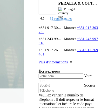
PERALTA & COUTINHO S.A.
Portugal
32 commentaires
4.6
+351 917 30...
Montrer
+351 917 303
735
+351 243 99...
Montrer
+351 243 997
518
+351 917 26...
Montrer
+351 917 269
461
Plus d'informations
Écrivez-nous
Votre
nom
Société
Veuillez vérifier le numéro de
téléphone : il doit respecter le format
international et inclure le code pays.