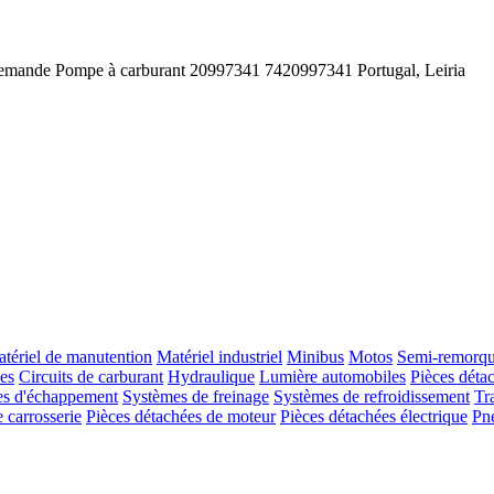
demande
Pompe à carburant
20997341 7420997341
Portugal, Leiria
tériel de manutention
Matériel industriel
Minibus
Motos
Semi-remorq
es
Circuits de carburant
Hydraulique
Lumière automobiles
Pièces déta
s d'échappement
Systèmes de freinage
Systèmes de refroidissement
Tr
 carrosserie
Pièces détachées de moteur
Pièces détachées électrique
Pn