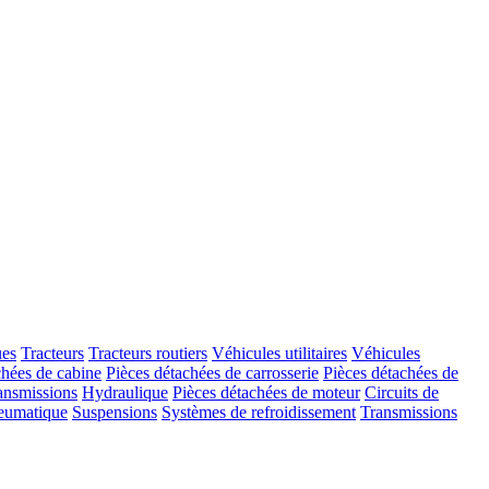
ues
Tracteurs
Tracteurs routiers
Véhicules utilitaires
Véhicules
chées de cabine
Pièces détachées de carrosserie
Pièces détachées de
ansmissions
Hydraulique
Pièces détachées de moteur
Circuits de
eumatique
Suspensions
Systèmes de refroidissement
Transmissions