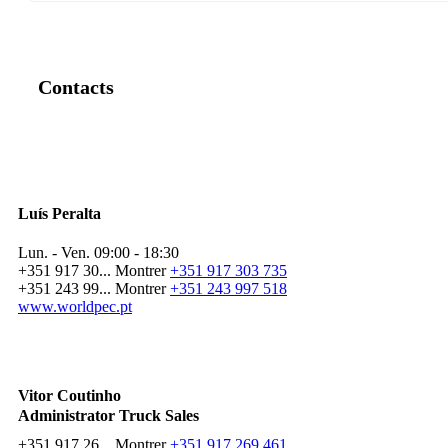
Contacts
Luís Peralta
Lun. - Ven.
09:00 - 18:30
+351 917 30...
Montrer
+351 917 303 735
+351 243 99...
Montrer
+351 243 997 518
www.worldpec.pt
Vitor Coutinho
Administrator Truck Sales
+351 917 26...
Montrer
+351 917 269 461