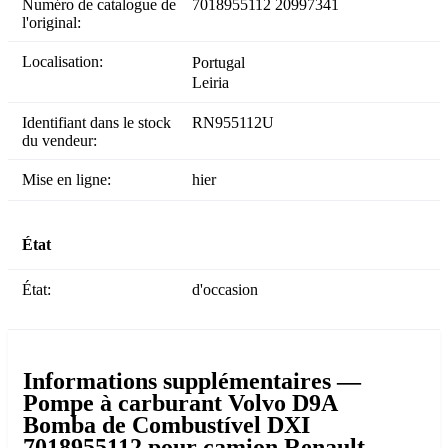
Numéro de catalogue de
7018955112 20997341
l'original:
Localisation:
Portugal
Leiria
Identifiant dans le stock
RN955112U
du vendeur:
Mise en ligne:
hier
État
État:
d'occasion
Informations supplémentaires —
Pompe à carburant Volvo D9A
Bomba de Combustível DXI
7018955112 pour camion Renault