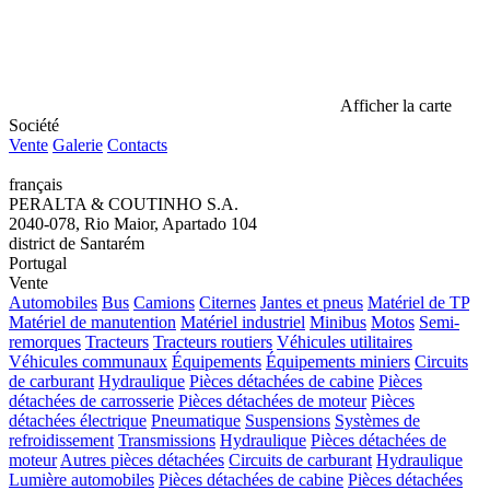
Afficher la carte
Société
Vente
Galerie
Contacts
français
PERALTA & COUTINHO S.A.
2040-078, Rio Maior, Apartado 104
district de Santarém
Portugal
Vente
Automobiles
Bus
Camions
Citernes
Jantes et pneus
Matériel de TP
Matériel de manutention
Matériel industriel
Minibus
Motos
Semi-
remorques
Tracteurs
Tracteurs routiers
Véhicules utilitaires
Véhicules communaux
Équipements
Équipements miniers
Circuits
de carburant
Hydraulique
Pièces détachées de cabine
Pièces
détachées de carrosserie
Pièces détachées de moteur
Pièces
détachées électrique
Pneumatique
Suspensions
Systèmes de
refroidissement
Transmissions
Hydraulique
Pièces détachées de
moteur
Autres pièces détachées
Circuits de carburant
Hydraulique
Lumière automobiles
Pièces détachées de cabine
Pièces détachées