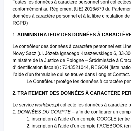
Toutes les données à caractère personnel sont collectées 
conformément au Règlement (UE) 2016/679 du Parlement eu
données à caractère personnel et à la libre circulation 
RGPD)
1. ADMINISTRATEUR DES DONNÉES À CARACTÈR
Le contrôleur des données à caractère personnel est Line
Nowy Sącz (ul. Józefa Ignacego Kraszewskiego 6, 33-300 No
ministère de la Justice de Pologne – Śródmieście à Crac
d’identification fiscale) : 7343521044, REGON (liste nati
l’aide d'un formulaire qui se trouve dans l’onglet Contact.
Le Contrôleur protège les données à caractère pers
2. TRAITEMENT DES DONNÉES À CARACTÈRE PE
Le service
worldpec.pt
collecte les données à caractère p
1. DONNÉES DU COMPTE
– afin de configurer un compte
inscription à l'aide d’un compte GOOGLE (entre
inscription à l'aide d’un compte FACEBOOK (ent