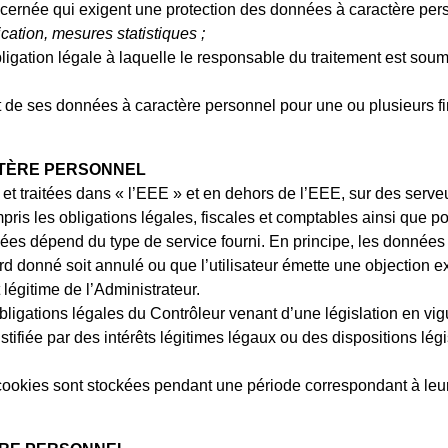
cernée qui exigent une protection des données à caractère perso
ation, mesures statistiques ;
igation légale à laquelle le responsable du traitement est soumi
e ses données à caractère personnel pour une ou plusieurs final
TÈRE PERSONNEL
et traitées dans « l’EEE » et en dehors de l’EEE, sur des serve
ompris les obligations légales, fiscales et comptables ainsi que po
nées dépend du type de service fourni. En principe, les données 
ord donné soit annulé ou que l’utilisateur émette une objection e
 légitime de l’Administrateur.
ligations légales du Contrôleur venant d’une législation en vig
tifiée par des intérêts légitimes légaux ou des dispositions légi
cookies sont stockées pendant une période correspondant à leur 