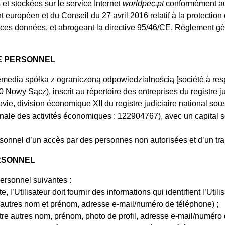
et stockées sur le service Internet
worldpec.pt
conformément aux
ropéen et du Conseil du 27 avril 2016 relatif à la protection 
de ces données, et abrogeant la directive 95/46/CE. Règlement g
E PERSONNEL
media spółka z ograniczoną odpowiedzialnością [société à respon
wy Sącz), inscrit au répertoire des entreprises du registre jud
ovie, division économique XII du registre judiciaire national 
onale des activités économiques : 122904767), avec un capital so
onnel d’un accès par des personnes non autorisées et d’un trait
RSONNEL
ersonnel suivantes :
, l’Utilisateur doit fournir des informations qui identifient l’Uti
 autres nom et prénom, adresse e-mail/numéro de téléphone) ;
re autres nom, prénom, photo de profil, adresse e-mail/numéro