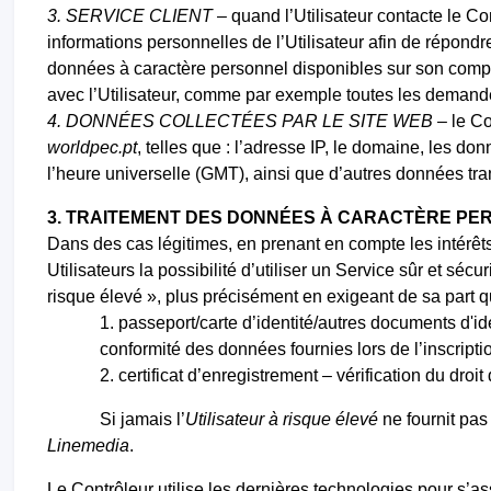
3. SERVICE CLIENT
– quand l’Utilisateur contacte le Con
informations personnelles de l’Utilisateur afin de répondr
données à caractère personnel disponibles sur son compt
avec l’Utilisateur, comme par exemple toutes les demandes
4. DONNÉES COLLECTÉES PAR LE SITE WEB
– le Co
worldpec.pt
,
telles
que : l’adresse IP, le domaine, les don
l’heure universelle (GMT), ainsi que d’autres données t
3. TRAITEMENT DES DONNÉES À CARACTÈRE PER
Dans des cas légitimes, en prenant en compte les intérêts
Utilisateurs la possibilité d’utiliser un Service sûr et séc
risque élevé », plus précisément en exigeant de sa part q
1. passeport/carte d’identité/autres documents d'ide
conformité des données fournies lors de l’inscript
2. certificat d’enregistrement – vérification du droit
Si jamais l’
Utilisateur à risque élevé
ne fournit pas
Linemedia
.
Le Contrôleur utilise les dernières technologies pour s’a