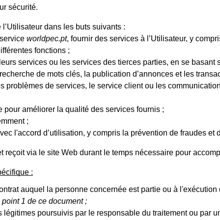
r sécurité.
l’Utilisateur dans les buts suivants :
e service
worldpec.pt
, fournir des services à l’Utilisateur, y compr
fférentes fonctions ;
urs services ou les services des tierces parties, en se basant sur 
 recherche de mots clés, la publication d’annonces et les transacti
es problèmes de services, le service client ou les communicatio
 pour améliorer la qualité des services fournis ;
demment ;
c l'accord d’utilisation, y compris la prévention de fraudes et d
e et reçoit via le site Web durant le temps nécessaire pour acco
écifique :
 contrat auquel la personne concernée est partie ou à l'exécuti
2 point 1 de ce document ;
s légitimes poursuivis par le responsable du traitement ou par un