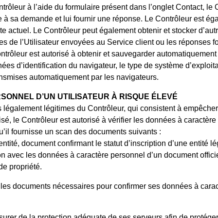
trôleur à l’aide du formulaire présent dans l’onglet Contact, le C
e à sa demande et lui fournir une réponse. Le Contrôleur est égal
e actuel. Le Contrôleur peut également obtenir et stocker d’au
 de l’Utilisateur envoyées au Service client ou les réponses fo
ntrôleur est autorisé à obtenir et sauvegarder automatiquement d
nées d’identification du navigateur, le type de système d’exploit
ransmises automatiquement par les navigateurs.
SONNEL D’UN UTILISATEUR À RISQUE ÉLEVÉ
 légalement légitimes du Contrôleur, qui consistent à empêcher 
urisé, le Contrôleur est autorisé à vérifier les données à caractèr
u’il fournisse un scan des documents suivants :
ntité, document confirmant le statut d’inscription d’une entité lé
ion avec les données à caractère personnel d’un document officie
 de propriété.
 les documents nécessaires pour confirmer ses données à caractè
ssurer de la protection adéquate de ses serveurs afin de protége