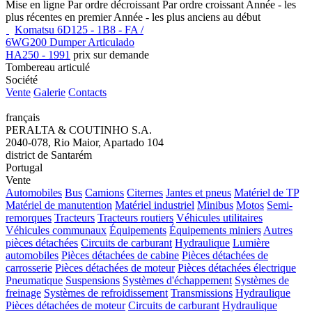
Mise en ligne
Par ordre décroissant
Par ordre croissant
Année - les
plus récentes en premier
Année - les plus anciens au début
Komatsu 6D125 - 1B8 - FA /
6WG200 Dumper Articulado
HA250 - 1991
prix sur demande
Tombereau articulé
Société
Vente
Galerie
Contacts
français
PERALTA & COUTINHO S.A.
2040-078, Rio Maior, Apartado 104
district de Santarém
Portugal
Vente
Automobiles
Bus
Camions
Citernes
Jantes et pneus
Matériel de TP
Matériel de manutention
Matériel industriel
Minibus
Motos
Semi-
remorques
Tracteurs
Tracteurs routiers
Véhicules utilitaires
Véhicules communaux
Équipements
Équipements miniers
Autres
pièces détachées
Circuits de carburant
Hydraulique
Lumière
automobiles
Pièces détachées de cabine
Pièces détachées de
carrosserie
Pièces détachées de moteur
Pièces détachées électrique
Pneumatique
Suspensions
Systèmes d'échappement
Systèmes de
freinage
Systèmes de refroidissement
Transmissions
Hydraulique
Pièces détachées de moteur
Circuits de carburant
Hydraulique