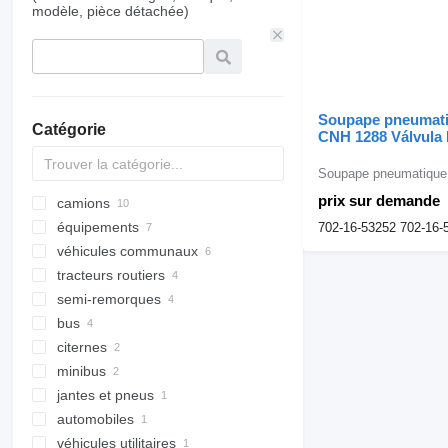
modèle, pièce détachée)
Soupape pneumat
Catégorie
CNH 1288 Válvula 
Joystick Komatsu 
53252 pour excava
Soupape pneumatique
1288
prix sur demande
camions
équipements
camions plateaux
702-16-53252 702-16-
véhicules communaux
camions-bennes
équipements pour camions et
remorques
tracteurs routiers
camions châssis
véhicules de secours
hayons
semi-remorques
camions frigorifiques
camions de pompiers
grues auxiliaires de
bus
semi-remorques frigorifiques
chargement
citernes
semi-remorques porte-tuyaux
bus interurbains
carrosseries
minibus
semi-remorques porte-engins
autocars de tourisme
semi-remorques citernes
bennes basculantes
jantes et pneus
semi-remorques plateaux
remorques-citernes
fourgonnettes de tourisme
citernes de silo
automobiles
cache-moyeux
remorques citerne à eau
véhicules utilitaires