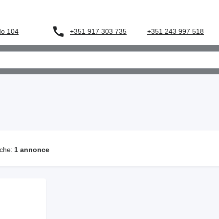
+351 917 303 735
do 104
+351 243 997 518
che:
1 annonce