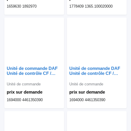
1659630 1892970
1778409 1365.100020000
Unité de commande DAF
Unité de commande DAF
Unité de contrôle CF /
Unité de contrôle CF /
12A2130 EBS 1694000
12A2130 EBS 1694000
pour camion
pour camion
Unité de commande
Unité de commande
prix sur demande
prix sur demande
1694000 4461350390
1694000 4461350390