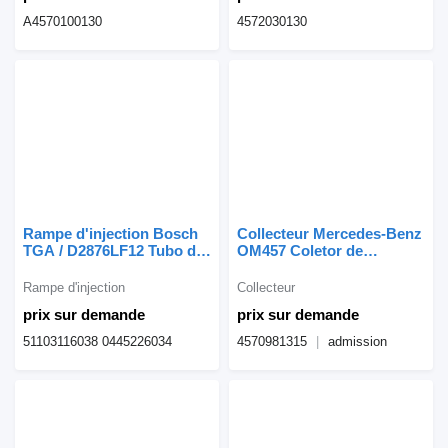
A4570100130
4572030130
Rampe d'injection Bosch
Collecteur Mercedes-Benz
TGA / D2876LF12 Tubo de
OM457 Coletor de
Distribuição CR D2876
Admissão 4570981315
51103116038 pour tracteur
pour camion Mercedes-
Rampe d'injection
Collecteur
routier MAN TGA
Benz
prix sur demande
prix sur demande
51103116038 0445226034
4570981315
admission