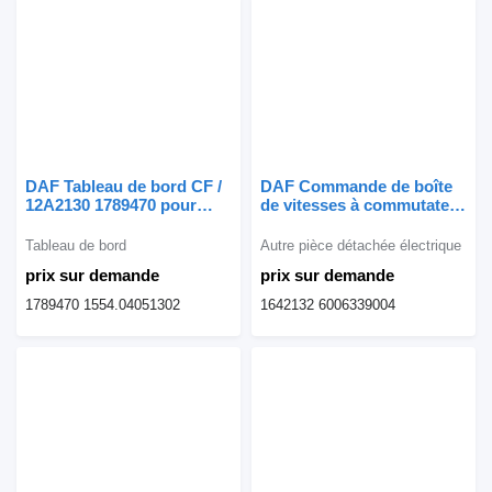
DAF Tableau de bord CF /
DAF Commande de boîte
12A2130 1789470 pour
de vitesses à commutateur
camion
rotatif CF / 12A2130
1642132 pour camion
Tableau de bord
Autre pièce détachée électrique
prix sur demande
prix sur demande
1789470 1554.04051302
1642132 6006339004