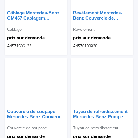
Câblage Mercedes-Benz
Revêtement Mercedes-
OM457 Cablagem
Benz Couvercle de
A4571506133 pour camion
culasse OM457 ; OM460
Mercedes-Benz
A4570100930 pour camion
Câblage
Revêtement
Mercedes-Benz
prix sur demande
prix sur demande
A4571506133
A4570100930
Couvercle de soupape
Tuyau de refroidissement
Mercedes-Benz Couvercle
Mercedes-Benz Pompe à
de culasse OM457 ;
eau OM447 4572030130
OM460 A4570100130 pour
pour camion Mercedes-
Couvercle de soupape
Tuyau de refroidissement
camion Mercedes-Benz
Benz
prix sur demande
prix sur demande