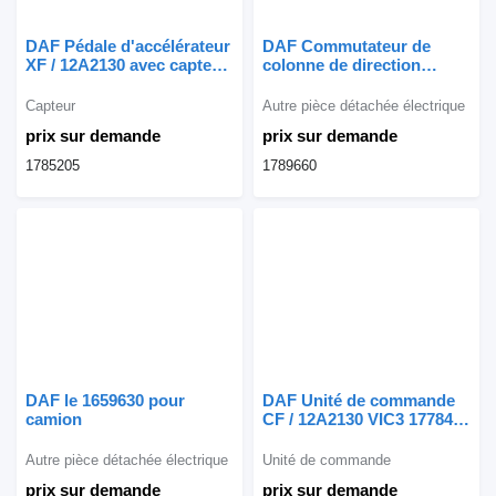
DAF Pédale d'accélérateur
DAF Commutateur de
XF / 12A2130 avec capteur
colonne de direction
de position 1785205 pour
CF65IV / 12A2130 1789660
camion
pour camion
Capteur
Autre pièce détachée électrique
prix sur demande
prix sur demande
1785205
1789660
DAF le 1659630 pour
DAF Unité de commande
camion
CF / 12A2130 VIC3 1778409
pour camion
Autre pièce détachée électrique
Unité de commande
prix sur demande
prix sur demande