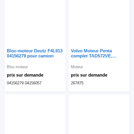
Bloc-moteur Deutz F4L913
Volvo Moteur Penta
04156279 pour camion
complet TAD572VE,
TAD570VE, TAD571VE
267875 pour camion
Bloc-moteur
Moteur
prix sur demande
prix sur demande
04156279 04156057
267875