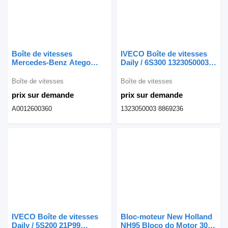
Boîte de vitesses
IVECO Boîte de vitesses
Mercedes-Benz Atego
Daily / 6S300 1323050003
(1998 - 2004) A0012600360
pour camion
pour camion
Boîte de vitesses
Boîte de vitesses
prix sur demande
prix sur demande
A0012600360
1323050003 8869236
IVECO Boîte de vitesses
Bloc-moteur New Holland
Daily / 5S200 21P99
NH95 Bloco do Motor 304T