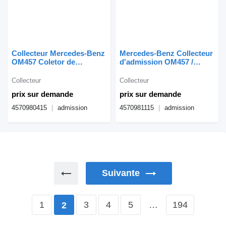
Collecteur Mercedes-Benz
Mercedes-Benz Collecteur
OM457 Coletor de
d'admission OM457 /
Admissão 4570980415
OM460 4570981115 pour
pour camion Mercedes-
camion Mercedes-Benz
Collecteur
Collecteur
Benz
prix sur demande
prix sur demande
4570980415
admission
4570981115
admission
Suivante
1
3
4
5
…
194
2