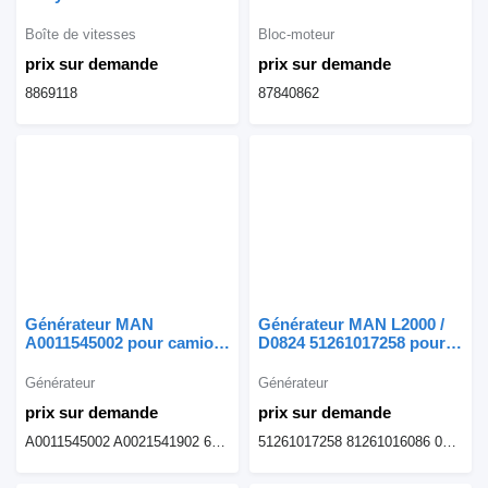
8869118 pour camion
87840862 pour camion
Boîte de vitesses
Bloc-moteur
prix sur demande
prix sur demande
8869118
87840862
Générateur MAN
Générateur MAN L2000 /
A0011545002 pour camion
D0824 51261017258 pour
Mercedes-Benz Actros 1
camion
950 , 952
Générateur
Générateur
prix sur demande
prix sur demande
A0011545002 A0021541902 636302990 519510010010 7.421.336.000 410674 0110.808.18 A4761507950...
51261017258 81261016086 0120689575Y 10457917 1354776 3033180 5003320144 629003203 0110.808.19