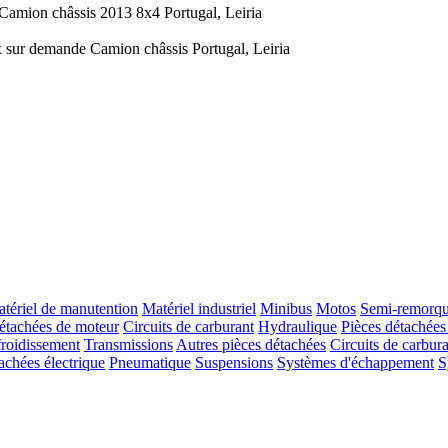
Camion châssis
2013
8x4
Portugal, Leiria
x sur demande
Camion châssis
Portugal, Leiria
tériel de manutention
Matériel industriel
Minibus
Motos
Semi-remorq
étachées de moteur
Circuits de carburant
Hydraulique
Pièces détachées
froidissement
Transmissions
Autres pièces détachées
Circuits de carbur
achées électrique
Pneumatique
Suspensions
Systèmes d'échappement
S