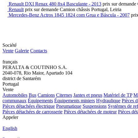
Renault DXI Renax 480 8x4 Basculante - 2013
prix sur demande
Renault
prix sur demande
Camion châssis
Portugal, Leiria
Mercedes-Benz Actros 1845 1824 com Grua e Báscula - 2007
pri
Société
Vente
Galerie
Contacts
français
PERALTA & COUTINHO S.A.
2040-078, Rio Maior, Apartado 104
district de Santarém
Portugal
Vente
Automobiles
Bus
Camions
Citernes
Jantes et pneus
Matériel de TP
Ma
communaux
Équipements
Équipements miniers
Hydraulique
Pièces d
Pièces détachées électrique
Pneumatique
Suspensions
Systèmes de re
Pièces détachées de carrosserie
Pièces détachées de moteur
Pièces dét
Appeler
English