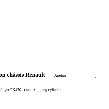
n châssis Renault
Anglais
inger PK4501 crane + tipping cylinder