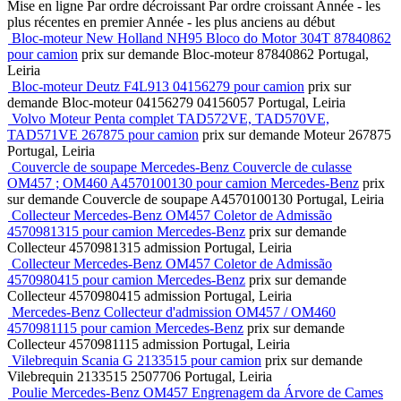
Mise en ligne
Par ordre décroissant
Par ordre croissant
Année - les
plus récentes en premier
Année - les plus anciens au début
Bloc-moteur New Holland NH95 Bloco do Motor 304T 87840862
pour camion
prix sur demande
Bloc-moteur
87840862
Portugal,
Leiria
Bloc-moteur Deutz F4L913 04156279 pour camion
prix sur
demande
Bloc-moteur
04156279 04156057
Portugal, Leiria
Volvo Moteur Penta complet TAD572VE, TAD570VE,
TAD571VE 267875 pour camion
prix sur demande
Moteur
267875
Portugal, Leiria
Couvercle de soupape Mercedes-Benz Couvercle de culasse
OM457 ; OM460 A4570100130 pour camion Mercedes-Benz
prix
sur demande
Couvercle de soupape
A4570100130
Portugal, Leiria
Collecteur Mercedes-Benz OM457 Coletor de Admissão
4570981315 pour camion Mercedes-Benz
prix sur demande
Collecteur
4570981315
admission
Portugal, Leiria
Collecteur Mercedes-Benz OM457 Coletor de Admissão
4570980415 pour camion Mercedes-Benz
prix sur demande
Collecteur
4570980415
admission
Portugal, Leiria
Mercedes-Benz Collecteur d'admission OM457 / OM460
4570981115 pour camion Mercedes-Benz
prix sur demande
Collecteur
4570981115
admission
Portugal, Leiria
Vilebrequin Scania G 2133515 pour camion
prix sur demande
Vilebrequin
2133515 2507706
Portugal, Leiria
Poulie Mercedes-Benz OM457 Engrenagem da Árvore de Cames