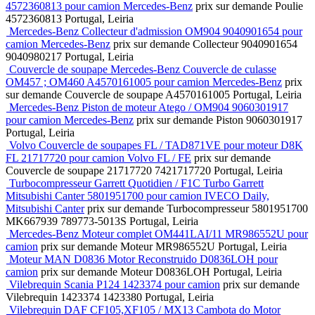
4572360813 pour camion Mercedes-Benz
prix sur demande
Poulie
4572360813
Portugal, Leiria
Mercedes-Benz Collecteur d'admission OM904 9040901654 pour
camion Mercedes-Benz
prix sur demande
Collecteur
9040901654
9040980217
Portugal, Leiria
Couvercle de soupape Mercedes-Benz Couvercle de culasse
OM457 ; OM460 A4570161005 pour camion Mercedes-Benz
prix
sur demande
Couvercle de soupape
A4570161005
Portugal, Leiria
Mercedes-Benz Piston de moteur Atego / OM904 9060301917
pour camion Mercedes-Benz
prix sur demande
Piston
9060301917
Portugal, Leiria
Volvo Couvercle de soupapes FL / TAD871VE pour moteur D8K
FL 21717720 pour camion Volvo FL / FE
prix sur demande
Couvercle de soupape
21717720 7421717720
Portugal, Leiria
Turbocompresseur Garrett Quotidien / F1C Turbo Garrett
Mitsubishi Canter 5801951700 pour camion IVECO Daily,
Mitsubishi Canter
prix sur demande
Turbocompresseur
5801951700
MK667939 789773-5013S
Portugal, Leiria
Mercedes-Benz Moteur complet OM441LAI/11 MR986552U pour
camion
prix sur demande
Moteur
MR986552U
Portugal, Leiria
Moteur MAN D0836 Motor Reconstruido D0836LOH pour
camion
prix sur demande
Moteur
D0836LOH
Portugal, Leiria
Vilebrequin Scania P124 1423374 pour camion
prix sur demande
Vilebrequin
1423374 1423380
Portugal, Leiria
Vilebrequin DAF CF105,XF105 / MX13 Cambota do Motor