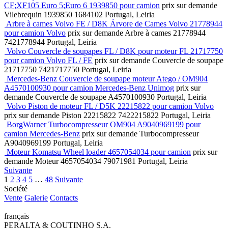
CF;XF105 Euro 5;Euro 6 1939850 pour camion
prix sur demande
Vilebrequin
1939850 1684102
Portugal, Leiria
Arbre à cames Volvo FE / D8K Árvore de Cames Volvo 21778944
pour camion Volvo
prix sur demande
Arbre à cames
21778944
7421778944
Portugal, Leiria
Volvo Couvercle de soupapes FL / D8K pour moteur FL 21717750
pour camion Volvo FL / FE
prix sur demande
Couvercle de soupape
21717750 7421717750
Portugal, Leiria
Mercedes-Benz Couvercle de soupape moteur Atego / OM904
A4570100930 pour camion Mercedes-Benz Unimog
prix sur
demande
Couvercle de soupape
A4570100930
Portugal, Leiria
Volvo Piston de moteur FL / D5K 22215822 pour camion Volvo
prix sur demande
Piston
22215822 7422215822
Portugal, Leiria
BorgWarner Turbocompresseur OM904 A9040969199 pour
camion Mercedes-Benz
prix sur demande
Turbocompresseur
A9040969199
Portugal, Leiria
Moteur Komatsu Wheel loader 4657054034 pour camion
prix sur
demande
Moteur
4657054034 79071981
Portugal, Leiria
Suivante
1
2
3
4
5
…
48
Suivante
Société
Vente
Galerie
Contacts
français
PERALTA & COUTINHO S.A.