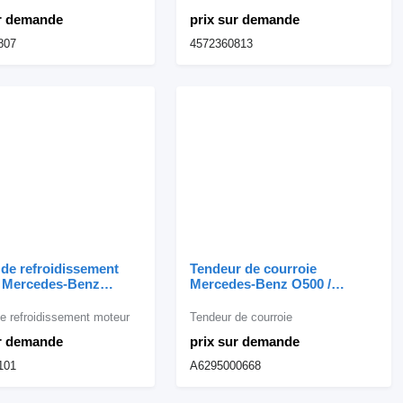
 Mercedes-Benz
ur demande
prix sur demande
807
4572360813
de refroidissement
Tendeur de courroie
 Mercedes-Benz
Mercedes-Benz O500 /
à eau OM442 ;
OM457 Tensor de Correia
; OM447 4572010101
A6295000668 pour camion
 refroidissement moteur
Tendeur de courroie
amion Mercedes-Benz
Mercedes-Benz
ur demande
prix sur demande
101
A6295000668