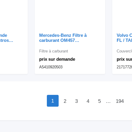
nde
Mercedes-Benz Filtre à
Volvo 
tros
carburant OM457
FL / T
queio do
A5410920503 pour camion
D8K FL
56904 pour
Mercedes-Benz
camion 
Filtre à carburant
Couvercl
-Benz
prix sur demande
prix s
onic
A5410920503
2171772
1
2
3
4
5
…
194