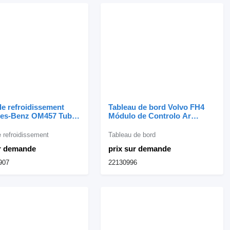
e refroidissement
Tableau de bord Volvo FH4
es-Benz OM457 Tubo
Módulo de Controlo Ar
issão Turbo
Condicionado 22130996 pour
2907 pour camion
camion Volvo FH4
 refroidissement
Tableau de bord
es-Benz
ur demande
prix sur demande
907
22130996