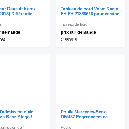
eur Renault Kerax
Tableau de bord Volvo Radio
2013) Différentiel
FH FH 21889618 pour camion
diaire R.2 7420724964
amion
ur
Tableau de bord
ur demande
prix sur demande
964
21889618
'admission d'air
Poulie Mercedes-Benz
es-Benz Atego /
OM457 Engrenagem da
Tubo de Admissão
Árvore de Cames 4572360813
9040981807 pour
pour camion Mercedes-Benz
admission d'air
Poulie