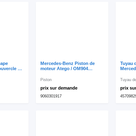
pape
Mercedes-Benz Piston de
Tuyau d
uvercle de
moteur Atego / OM904
Merced
OM460
9060301917 pour camion
de adm
 camion
Mercedes-Benz
457098
Piston
Tuyau de
Merced
prix sur demande
prix s
9060301917
4570982