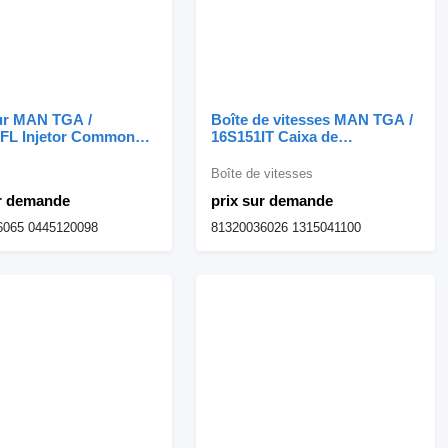
eur MAN TGA /
Boîte de vitesses MAN TGA /
FL Injetor Common
16S151IT Caixa de
0836LF 51101006065
Velocidades com Intarder
amion MAN
81320036026 pour camion
Boîte de vitesses
MAN
ur demande
prix sur demande
6065 0445120098
81320036026 1315041100