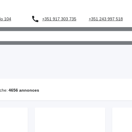
+351 917 303 735
do 104
+351 243 997 518
che:
4656 annonces