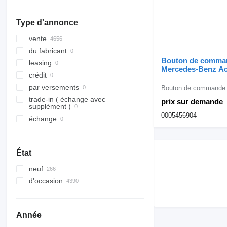
tuyaux de vanne EGR
O-series
Midlum
Verso
G-series
capteurs de niveau d'huile
S-Class
Premium
L-series
Type d'annonce
tuyaux d'injecteur
Sprinter
T-series
N-series
vente
autres pièces détachées du
Tourismo
S-series
moteur
du fabricant
Unimog
SD
Bouton de comma
leasing
Mercedes-Benz Ac
Vito
crédit
Interruptor de Blo
Diferencial 00054
par versements
Bouton de commande
camion Mercedes
trade-in ( échange avec
prix sur demande
Actros / Axor / Ec
supplément )
0005456904
échange
État
neuf
d'occasion
Année