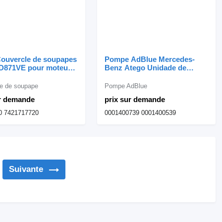
Couvercle de soupapes
Pompe AdBlue Mercedes-
AD871VE pour moteur
Benz Atego Unidade de
 21717720 pour
Dosagem AdBlue 0001400739
Volvo FL / FE
pour camion Mercedes-Benz
e de soupape
Pompe AdBlue
Atego/ Axor / Actros
ur demande
prix sur demande
0 7421717720
0001400739 0001400539
Suivante