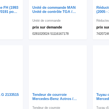
ce FH (1993
Unité de commande MAN
Réduct
70191 pour
Unité de contrôle TGA /
(2005 - 
D2866 LF20 EDC MS6.1
intermé
0281020024 pour camion
pour c
Unité de commande
Réducte
prix sur demande
prix s
0281020024 51116167178
7420724
a G 2133515
Tendeur de courroie
Tuyau d
Mercedes-Benz Actros /
Merced
OM904LA Tensor de Correia
OM904 
OM904 A9062005970 pour
Turbo 
Tendeur de courroie
Tuyau d'