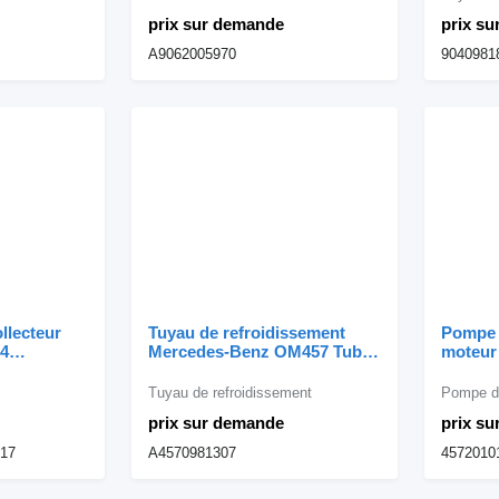
camion Mercedes-Benz
camion
prix sur demande
prix s
Atego/Econic
A9062005970
9040981
llecteur
Tuyau de refroidissement
Pompe 
4
Mercedes-Benz OM457 Tubo
moteur
camion
de Ar A4570981307 pour
Pompe 
camion Mercedes-Benz
OM442 
Tuyau de refroidissement
Pompe de
pour c
prix sur demande
prix s
217
A4570981307
4572010