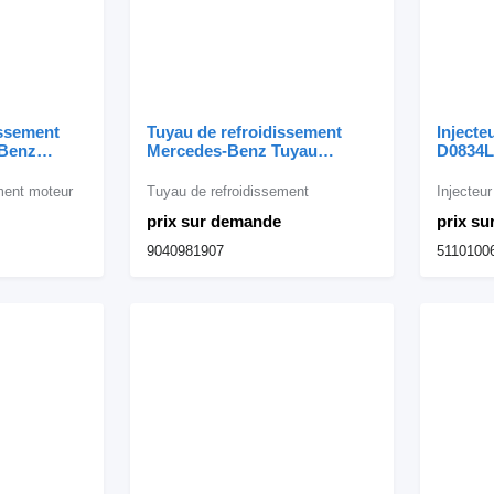
issement
Tuyau de refroidissement
Inject
-Benz
Mercedes-Benz Tuyau
D0834L
2 ;
d'admission OM904
Rail D
72010201
9040981907 pour camion
pour c
ment moteur
Tuyau de refroidissement
Injecteur
edes-Benz
Mercedes-Benz
prix sur demande
prix s
9040981907
5110100