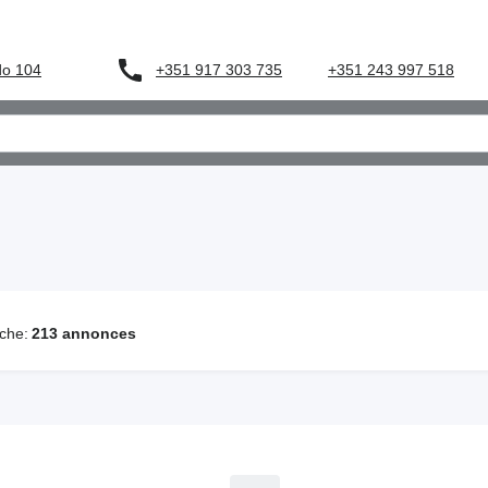
+351 917 303 735
do 104
+351 243 997 518
che:
213 annonces