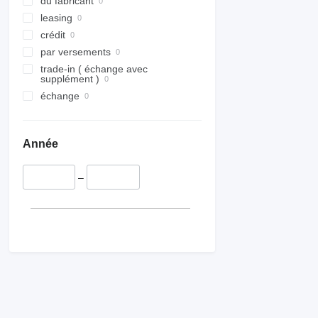
du fabricant
tuyaux de vanne EGR
leasing
capteurs de niveau d'huile
crédit
tuyaux d'injecteur
par versements
autres pièces détachées du
trade-in ( échange avec
moteur
supplément )
échange
Année
–