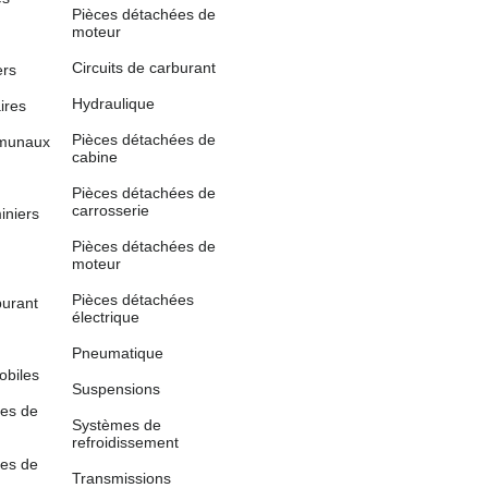
Pièces détachées de
moteur
Circuits de carburant
ers
Hydraulique
aires
Pièces détachées de
mmunaux
cabine
Pièces détachées de
carrosserie
iniers
Pièces détachées de
moteur
Pièces détachées
burant
électrique
Pneumatique
obiles
Suspensions
ées de
Systèmes de
refroidissement
ées de
Transmissions