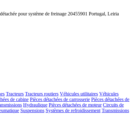
 détachée pour système de freinage
20455901
Portugal, Leiria
ues
Tracteurs
Tracteurs routiers
Véhicules utilitaires
Véhicules
chées de cabine
Pièces détachées de carrosserie
Pièces détachées de
ansmissions
Hydraulique
Pièces détachées de moteur
Circuits de
eumatique
Suspensions
Systèmes de refroidissement
Transmissions