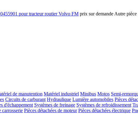
20455901 pour tracteur routier Volvo FM
prix sur demande
Autre pièce
tériel de manutention
Matériel industriel
Minibus
Motos
Semi-remorq
es
Circuits de carburant
Hydraulique
Lumière automobiles
Pièces déta
s d'échappement
Systèmes de freinage
Systèmes de refroidissement
Tr
 carrosserie
Pièces détachées de moteur
Pièces détachées électrique
Pn