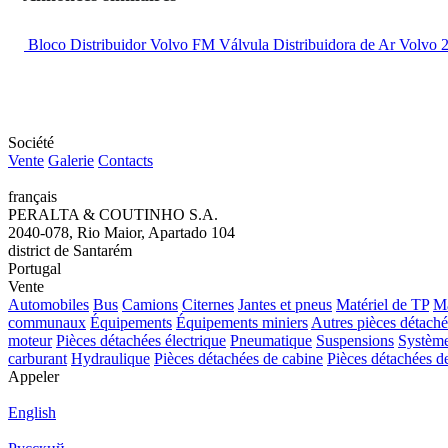
Bloco Distribuidor Volvo FM Válvula Distribuidora de Ar Volvo 
Société
Vente
Galerie
Contacts
français
PERALTA & COUTINHO S.A.
2040-078, Rio Maior, Apartado 104
district de Santarém
Portugal
Vente
Automobiles
Bus
Camions
Citernes
Jantes et pneus
Matériel de TP
Ma
communaux
Équipements
Équipements miniers
Autres pièces détaché
moteur
Pièces détachées électrique
Pneumatique
Suspensions
Système
carburant
Hydraulique
Pièces détachées de cabine
Pièces détachées de
Appeler
English